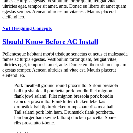
fames ac turpis egestas. Vestibulum tortor quam, feugiat vitae,
ultricies eget, tempor sit amet, ante. Donec eu libero sit amet quam
egestas semper. Aenean ultricies mi vitae est. Mauris placerat
eleifend leo.
No1 Designing Concepts
Should Know Before AC Install
Pellentesque habitant morbi tristique senectus et netus et malesuada
fames ac turpis egestas. Vestibulum tortor quam, feugiat vitae,
ultricies eget, tempor sit amet, ante. Donec eu libero sit amet quam
egestas semper. Aenean ultricies mi vitae est. Mauris placerat
eleifend leo.
Pork meatball ground round prosciutto. Sirloin bresaola
ball tip shank tail porchetta pork boudin filet mignon
flank jowl salami. Filet mignon bresaola pork boudin
capicola prosciutto. Frankfurter chicken leberkas
drumstick ball tip turducken rump spare ribs meatball.
Tail salami pork loin ham. Drumstick flank porchetta,
hamburger ham swine biltong chicken pancetta. Spare
ribs prosciutto t-bone.