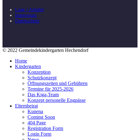
Lage / Anfahrt
Impressum
Datenschutz
© 2022 Gemeindekindergarten Hechendorf
Home
Kindergarten
Konzeption
Schutzkonzept
Öffnungszeiten und Gebühren
Termine für 2025-2026
Das Kiga-Team
Konzept personelle Engpässe
Elternbeirat
Kunena
Coming Soon
404 Page
Registration Form
Login Form
News