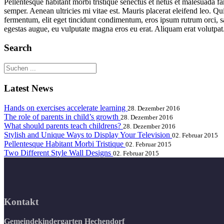
Pellentesque habitant morbi tristique senectus et netus et malesuada fa
semper. Aenean ultricies mi vitae est. Mauris placerat eleifend leo. Q
fermentum, elit eget tincidunt condimentum, eros ipsum rutrum orci, sa
egestas augue, eu vulputate magna eros eu erat. Aliquam erat volutpat. 
Search
Latest News
Hands on exercises accelerate learning
28. Dezember 2016
The role of parents in child’s growth
28. Dezember 2016
What should parents teach childrens?
28. Dezember 2016
Stylish and Unique Ways to Display Your Television
02. Februar 2015
Pellentesque Habitant Morbi Tristique
02. Februar 2015
Two Different Style Wall Designs
02. Februar 2015
Kontakt
Gemeindekindergarten Hechendorf