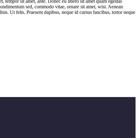
get, tempor sit amet, ante. Donec eu libero sit amet quam egestas
i, condimentum sed, commodo vitae, ornare sit amet, wisi. Aenean
sis. Ut felis. Praesent dapibus, neque id cursus faucibus, tortor neque