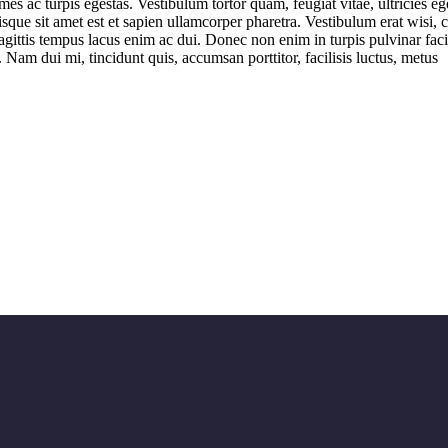
mes ac turpis egestas. Vestibulum tortor quam, feugiat vitae, ultricies e
uisque sit amet est et sapien ullamcorper pharetra. Vestibulum erat wis
gittis tempus lacus enim ac dui. Donec non enim in turpis pulvinar facili
Nam dui mi, tincidunt quis, accumsan porttitor, facilisis luctus, metus