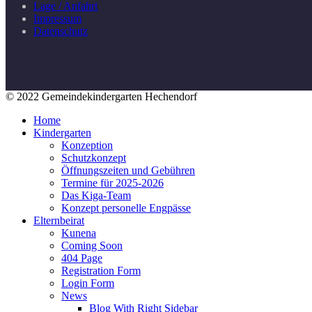
Lage / Anfahrt
Impressum
Datenschutz
© 2022 Gemeindekindergarten Hechendorf
Home
Kindergarten
Konzeption
Schutzkonzept
Öffnungszeiten und Gebühren
Termine für 2025-2026
Das Kiga-Team
Konzept personelle Engpässe
Elternbeirat
Kunena
Coming Soon
404 Page
Registration Form
Login Form
News
Blog With Right Sidebar