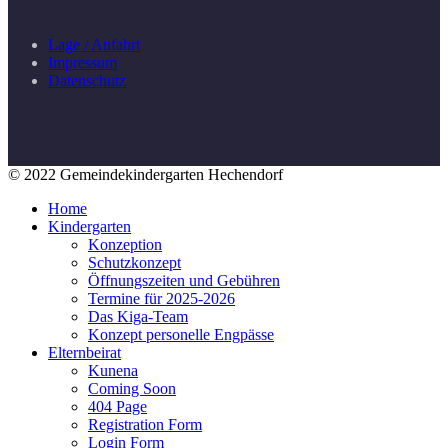
Lage / Anfahrt
Impressum
Datenschutz
© 2022 Gemeindekindergarten Hechendorf
Home
Kindergarten
Konzeption
Schutzkonzept
Öffnungszeiten und Gebühren
Termine für 2025-2026
Das Kiga-Team
Konzept personelle Engpässe
Elternbeirat
Kunena
Coming Soon
404 Page
Registration Form
Login Form