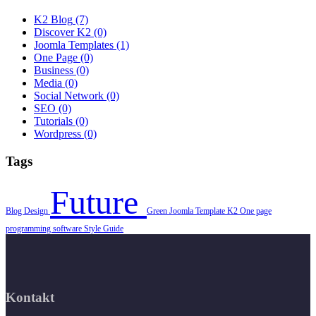
K2 Blog
(7)
Discover K2
(0)
Joomla Templates
(1)
One Page
(0)
Business
(0)
Media
(0)
Social Network
(0)
SEO
(0)
Tutorials
(0)
Wordpress
(0)
Tags
Future
Blog
Design
Green
Joomla Template
K2
One page
programming
software
Style Guide
Kontakt