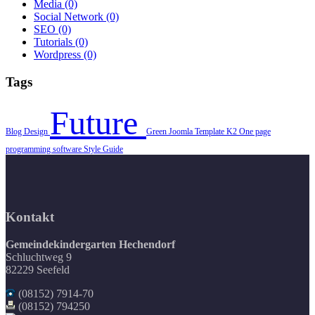
Media
(0)
Social Network
(0)
SEO
(0)
Tutorials
(0)
Wordpress
(0)
Tags
Future
Blog
Design
Green
Joomla Template
K2
One page
programming
software
Style Guide
Kontakt
Gemeindekindergarten Hechendorf
Schluchtweg 9
82229 Seefeld
(08152) 7914-70
(08152) 794250