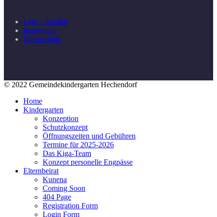
Lage / Anfahrt
Impressum
Datenschutz
© 2022 Gemeindekindergarten Hechendorf
Home
Kindergarten
Konzeption
Schutzkonzept
Öffnungszeiten und Gebühren
Termine für 2025-2026
Das Kiga-Team
Konzept personelle Engpässe
Elternbeirat
Kunena
Coming Soon
404 Page
Registration Form
Login Form