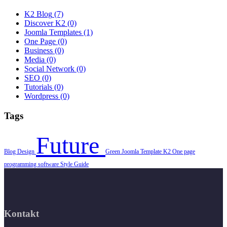
K2 Blog
(7)
Discover K2
(0)
Joomla Templates
(1)
One Page
(0)
Business
(0)
Media
(0)
Social Network
(0)
SEO
(0)
Tutorials
(0)
Wordpress
(0)
Tags
Future
Blog
Design
Green
Joomla Template
K2
One page
programming
software
Style Guide
Kontakt