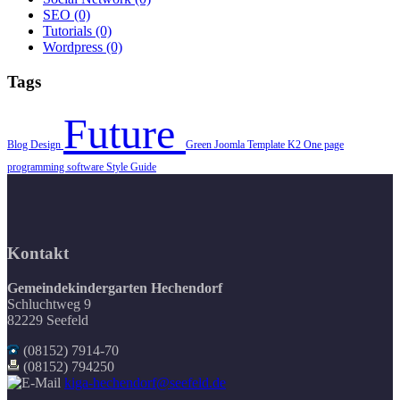
SEO
(0)
Tutorials
(0)
Wordpress
(0)
Tags
Future
Blog
Design
Green
Joomla Template
K2
One page
programming
software
Style Guide
Kontakt
Gemeindekindergarten Hechendorf
Schluchtweg 9
82229 Seefeld
(08152) 7914-70
(08152) 794250
kiga-hechendorf@seefeld.de